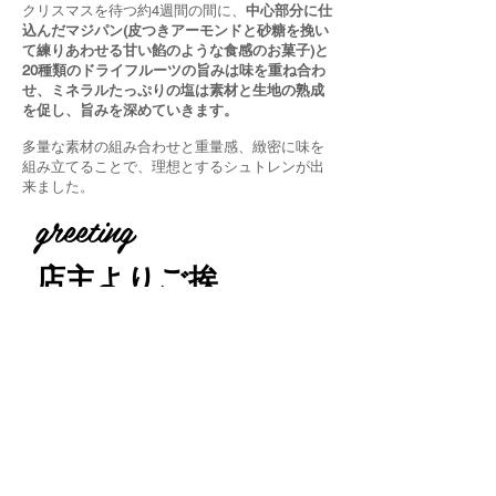
クリスマスを待つ約4週間の間に、
中心部分に仕
込んだマジパン(皮つきアーモンドと砂糖を挽い
て練りあわせる甘い餡のような食感のお菓子)と​
20種類のドライフルーツの旨みは味を重ね合わ
せ、ミネラルたっぷりの塩は素材と生地の熟成
を促し、旨みを深めていきます。
多量な素材の組み合わせと重量感、緻密に味を
組み立てることで、理想とするシュトレンが出
来ました。
greeting
​店主よりご挨
拶
「今日よりも明日。当たり前の毎日
が楽しく、幸せだと感じられる日々
をお菓子でお届けしたい」
はじめまして。
K's cafe
オーナーの金野と
申します。