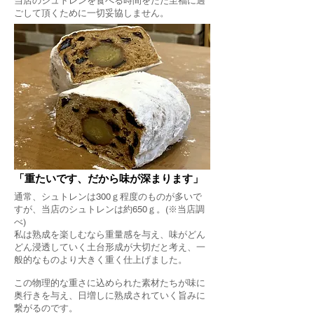
当店のシュトレンを食べる時間をただ至福に過
ごして頂くために一切妥協しません。
「重たいです、だから味が深まります」
通常、シュトレンは300ｇ程度のものが多いで
すが、当店のシュトレンは約650ｇ。(※当店調
べ)
私は熟成を楽しむなら重量感を与え、味がどん
どん浸透していく土台形成が大切だと考え、一
般的なものより大きく重く仕上げました。
この物理的な重さに込められた素材たちが味に
奥行きを与え、日増しに熟成されていく旨みに
繋がるのです。