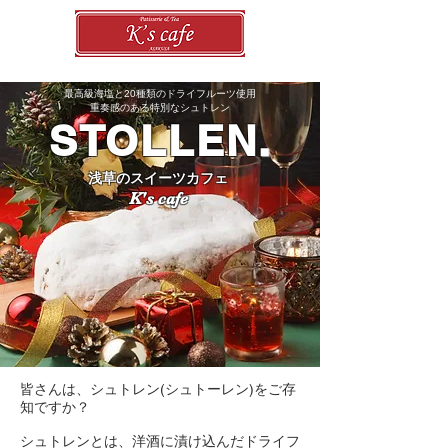
最高級海塩と20種類のドライフルーツ使用
​重奏感のある特別なシュトレン
STOLLEN
.
浅草のスイーツカフェ
K's cafe
皆さんは、シュトレン(シュトーレン)をご存
知ですか？
シュトレンとは、洋酒に漬け込んだドライフ