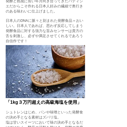
発酵と熟成に長い年月向き合ってきたパティシ
エだからこそ作れる日本人好みの繊細で奥行き
のある味わいに仕上げました。
日本人のDNAに脈々と刻まれた発酵食品＝おい
しい。日本人であれば、思わず反応してしまう
発酵食品に対する強力な旨みセンサーは貴方の
舌を刺激し、必ずや満足させてくれるであろう
自信作です！
「1kg３万円超えの高級海塩を使用」
シュトレンはじめ、パンや味噌といった発酵食
の決め手となる素材はズバリ塩。
塩は甘いスイーツにおいて味の決め手となるだ