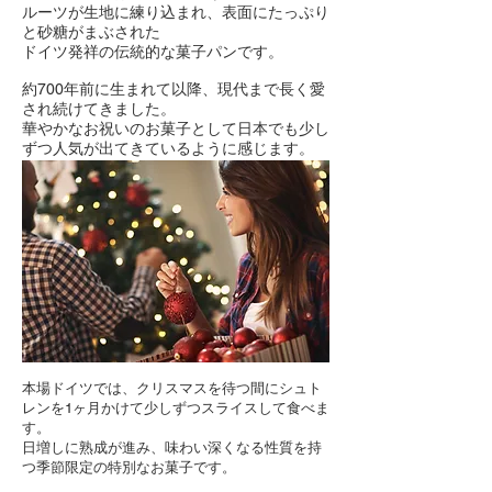
ルーツが生地に練り込まれ、表面にたっぷり
と砂糖がまぶされた
ドイツ発祥の伝統的な菓子パンです。
約700年前に生まれて以降、現代まで長く愛
され続けてきました。
華やかなお祝いのお菓子として日本でも少し
ずつ人気が出てきているように感じます。
本場ドイツでは、クリスマスを待つ間にシュト
レンを1ヶ月かけて少しずつスライスして食べま
す。
日増しに熟成が進み、味わい深くなる性質を持
つ季節限定の特別なお菓子です。