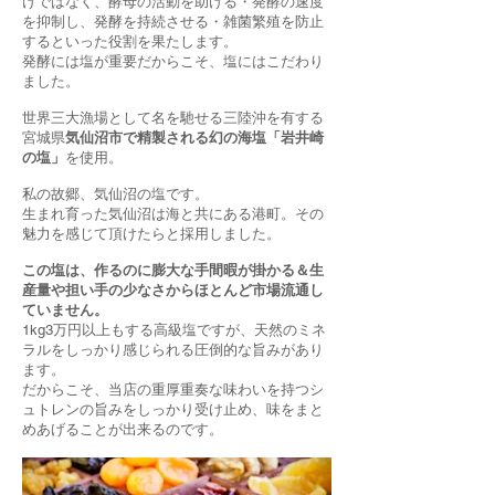
けではなく、酵母の活動を助ける・発酵の速度
を抑制し、発酵を持続させる・雑菌繁殖を防止
するといった役割を果たします。
発酵には塩が重要だからこそ、塩にはこだわり
ました。
世界三大漁場として名を馳せる三陸沖を有する
宮城県
気仙沼市で精製される幻の海塩「岩井崎
の塩」
を使用。
私の故郷、気仙沼の塩です。
生まれ育った気仙沼は海と共にある港町。その
魅力を感じて頂けたらと採用しました。
この塩は、作るのに膨大な手間暇が掛かる＆生
産量や担い手の少なさからほとんど市場流通し
ていません。
1kg3万円以上もする高級塩ですが、天然のミネ
ラルをしっかり感じられる圧倒的な旨みがあり
ます。
だからこそ、当店の重厚重奏な味わいを持つシ
ュトレンの旨みをしっかり受け止め、味をまと
めあげることが出来るのです。